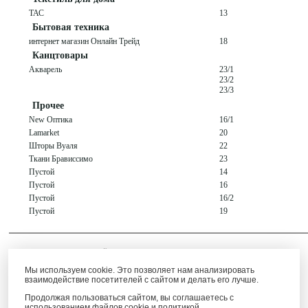
ТАС
13
Бытовая техника
интернет магазин Онлайн Трейд
18
Канцтовары
Акварель
23/1
23/2
23/3
Прочее
New Оптика
16/1
Lamarket
20
Шторы Вуаля
22
Ткани Брависсимо
23
Пустой
14
Пустой
16
Пустой
16/2
Пустой
19
Создание сайта —
«Пятое измерение»
2010 г.
Мы используем cookie. Это позволяет нам анализировать
взаимодействие посетителей с сайтом и делать его лучше.
Продолжая пользоваться сайтом, вы соглашаетесь с
использованием файлов cookie и политикой