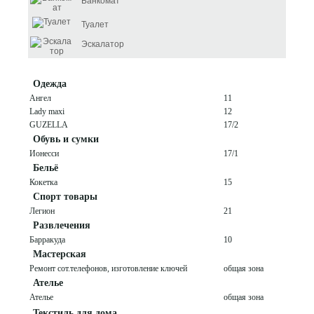
Банкомат
Туалет
Эскалатор
Одежда
Ангел
11
Lady maxi
12
GUZELLA
17/2
Обувь и сумки
Ионесси
17/1
Бельё
Кокетка
15
Спорт товары
Легион
21
Развлечения
Барракуда
10
Мастерская
Ремонт сот.телефонов, изготовление ключей
общая зона
Ателье
Ателье
общая зона
Текстиль для дома